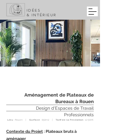
IDÉES
& INTÉRIEUR
Aménagement de Plateaux de
Bureaux à Rouen
Design d'Espaces de Travail
Professionnels
Lieu
: Rouen |
Surface
: 850m2 |
Tarif de la Prestation
: 12 500€
Contexte du Projet
: Plateaux bruts à
aménager